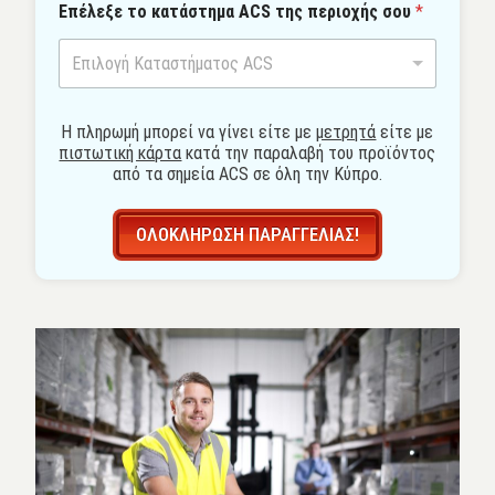
ο
Επέλεξε το κατάστημα ACS της περιοχής σου
*
ε
ρ
ι
Επιλογή Καταστήματος ACS
ο
χ
ή
Η πληρωμή μπορεί να γίνει είτε με
μετρητά
είτε με
ς
πιστωτική κάρτα
κατά την παραλαβή του προϊόντος
κ
από τα σημεία ACS σε όλη την Κύπρο.
α
τ
ά
ΟΛΟΚΛΗΡΩΣΗ ΠΑΡΑΓΓΕΛΙΑΣ!
σ
τ
η
μ
α