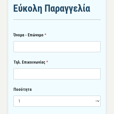
Εύκολη Παραγγελία
Όνομα - Επώνυμο
*
Ε
Τηλ. Επικοινωνίας
*
π
ώ
ν
υ
μ
ο
Ποσότητα
Τ
η
λ
.
τ
π