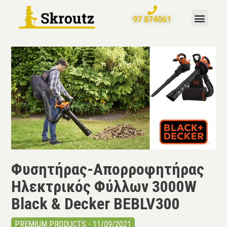
97 874061
ΣΠΙΤΙ – ΚΗΠΟΣ
<ΓΙΑ ΣΥΝΕ
ΤΗΛΕΦΩΝΙΚΕΣ ΠΑΡΑΓΓΕΛΙΕ
ΧΑΡΤΗΣ ΑΠΟ
Φυσητήρας-Απορροφητήρας
Ηλεκτρικός Φύλλων 3000W
Black & Decker BEBLV300
PREMIUM PRODUCTS - 11/09/2021