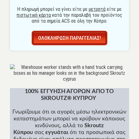
κ
*
Η πληρωμή μπορεί να γίνει είτε με
μετρητά
είτε με
α
*
πιστωτική κάρτα
κατά την παραλαβή του προϊόντος
τ
σ
από τα σημεία ACS σε όλη την Κύπρο.
ά
ο
σ
υ
τ
ΟΛΟΚΛΗΡΩΣΗ ΠΑΡΑΓΓΕΛΙΑΣ!
η
μ
α
Π
ο
σ
ό
τ
η
100%
ΕΓΓΥΗΣΗ ΑΓΟΡΩΝ
ΑΠΟ ΤΟ
τ
SKROUTZ® ΚΥΠΡΟΥ
α
Ό
ν
Γνωρίζουμε ότι οι αγορές μέσω ηλεκτρονικών
ο
καταστημάτων μπορεί να κρύβουν κάποιους
μ
κινδύνους, αλλά το
Skroutz
α
Κύπρου
σας
εγγυάται
ότι τα προσωπικά σας