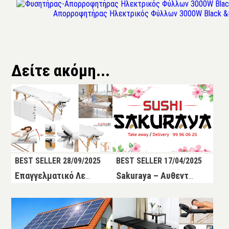
Δείτε ακόμη...
BEST SELLER 28/09/2025
BEST SELLER 17/04/2025
Επαγγελματικό Λευκό Κρεβάτι Μασάζ – Ξύλινο, Φορητό & Αναδιπλούμενο με Super Τιμή στην Κύπρο
Sakuraya – Αυθεντικό Sushi στη Λευκωσία | Takeaway & Delivery