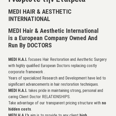
MEDI HAIR & AESTHETIC
INTERNATIONAL
MEDI Hair & Aesthetic International
is a European Company Owned And
Run By DOCTORS
MEDI H.A.I.
focuses Hair Restoration and Aesthetic Surgery
with highly qualified European Doctors replacing costly
corporate framework .
Years of specialized Research and Development have led to
significant advancements in hair restoration techniques.
MEDI H.A.I.
takes pride in maintaining strong, personal and
caring Client Doctor RELATIONSHIPS.
Take advantage of our transparent pricing structure with
no
hidden costs
.
MEDI H.A.I.’s
aim is to provide to any client
high