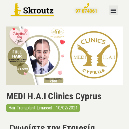
97 874061
MEDI H.A.I Clinics Cyprus
Hair Transplant Limassol - 10/02/2021
Γνωρίστε την Εταιρεία