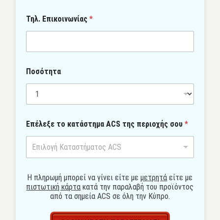
Τηλ. Επικοινωνίας
*
Π
Ποσότητα
ο
σ
ό
τ
η
D
τ
Επέλεξε το κατάστημα ACS της περιοχής σου
*
a
α
t
*
e
Επιλογή Καταστήματος ACS
Ό
ν
ο
Η πληρωμή μπορεί να γίνει είτε με
μετρητά
είτε με
μ
πιστωτική κάρτα
κατά την παραλαβή του προϊόντος
α
από τα σημεία ACS σε όλη την Κύπρο.
τ
ο